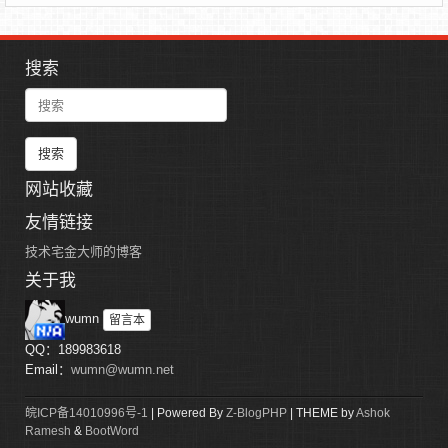
搜索
search
网站收藏
友情链接
技术宅金大师的博客
关于我
wumn
留言本
QQ：189983618
Email：
wumn@wumn.net
皖ICP备14010996号-1
| Powered By
Z-BlogPHP
| THEME by
Ashok
Ramesh
&
BootWord