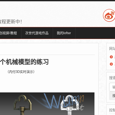
教程更新中！
创视屏/教程
次世代游戏作品
我的lofter
网
个机械模型的练习
（内付3D实时演示）
搜
控