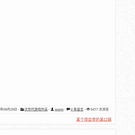
4年09月29日
-
次世代游戏作品
-
wumn
-
0 条留言
-
5477 次浏览
某个项目里的某口锅