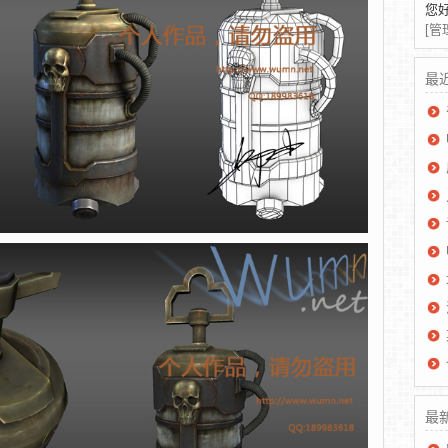
您好
[管
最
最