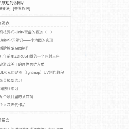
,欢迎到访网站!
理登陆]
[查看权限]
近发表
奇技淫巧-Unity弯曲的赛道（一）
Unity学习笔记——小地图的实现
盾牌模型贴图制作
几年前用ZBRUSH做的一个冰封王座
论游戏美工的理性思维方式
UDK光照贴图（lightmap）UV制作教程
场景模型练习
消防栓练习
某个项目里的某口锅
个人次世代作品
新留言